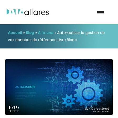
»
»
»
Automatiser la gestion de
Accueil
Blog
A la une
Nous contacter
vos données de référence Livre Blanc
Vos enjeux
Nos solutions
Nos data
Notre groupe
Nos partenaires