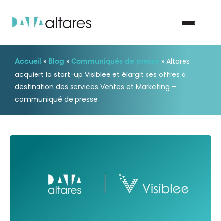
»
»
»
Altares
Accueil
Blog
Communiqués de presse
Nous contacter
acquiert la start-up Visiblee et élargit ses offres à
destination des services Ventes et Marketing –
communiqué de presse
Vos enjeux
Nos solutions
Nos data
Notre groupe
Nos partenaires