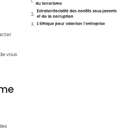
et en replay
du terrorisme
Extraterritorialité des conflits sous-jacents
et de la corruption
L’éthique pour valoriser l’entreprise
acter
 de vous
sme
 des