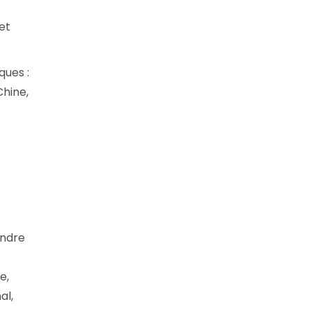
et
ques :
Chine,
endre
e,
al,