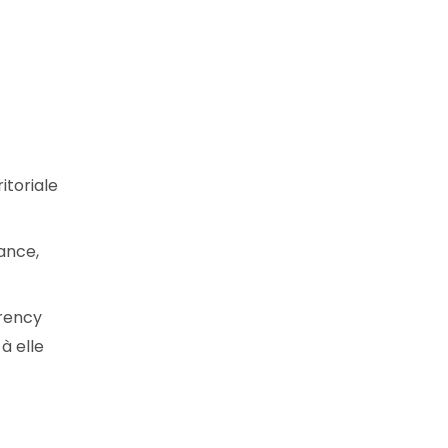
itoriale
ance,
arency
à elle