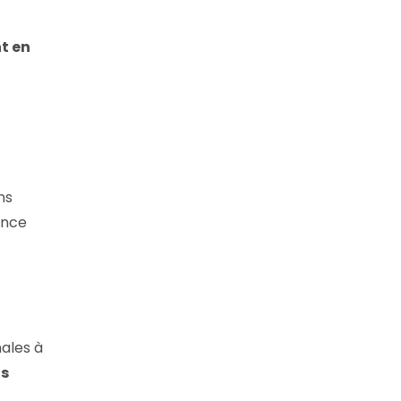
t en
ns
ance
nales à
ts