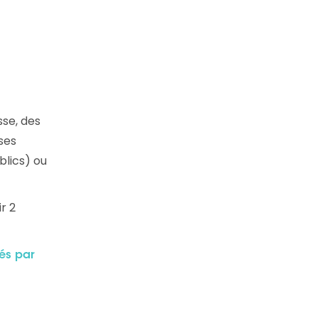
se, des
ses
blics) ou
r 2
és par