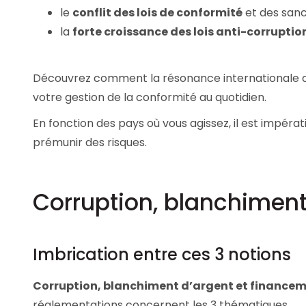
le
conflit des lois de conformité
et des sanc
Les principes qui guident nos équipes et
Prendre de meilleures
nos engagements.
décisions ​et adopter les
la
forte croissance des lois anti-corruptio
bonnes stratégies​ grâce 
Découvrir nos valeurs
l’attitude de paiement
Découvrez comment la résonance internationale des
votre gestion de la conformité au quotidien.
En fonction des pays où vous agissez, il est impéra
prémunir des risques.
Corruption, blanchiment
Imbrication entre ces 3 notions
Corruption, blanchiment d’argent et financem
réglementations concernent les 3 thématiques.