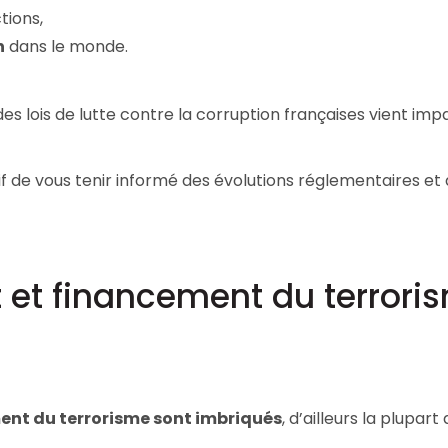
tions,
Consultez les informations relatives à
notre évaluation EcoVadis.
n
dans le monde.
à
Consulter le rapport
 lois de lutte contre la corruption françaises vient imp
tif de vous tenir informé des évolutions réglementaires et
 et financement du terrori
ent du terrorisme sont imbriqués
, d’ailleurs la plupart