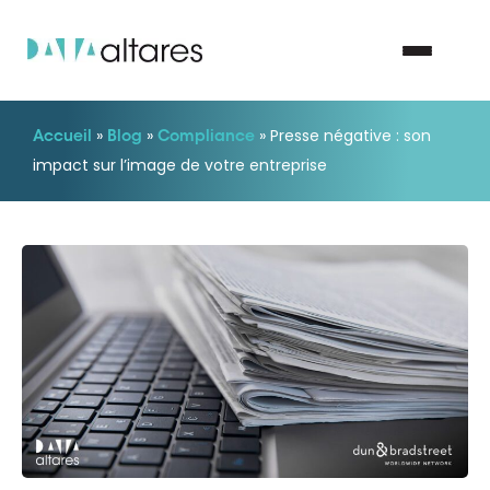
»
»
»
Presse négative : son
Accueil
Blog
Compliance
Nous contacter
impact sur l’image de votre entreprise
Vos enjeux
Nos solutions
Nos data
Notre groupe
Nos partenaires