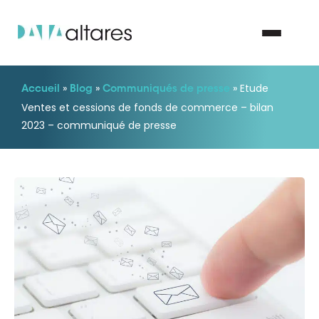
»
»
»
Etude
Accueil
Blog
Communiqués de presse
Nous contacter
Ventes et cessions de fonds de commerce – bilan
2023 – communiqué de presse
Vos enjeux
Nos solutions
Nos data
Notre groupe
Nos partenaires