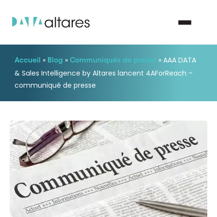
»
»
»
AAA DATA
Accueil
Blog
Communiqués de presse
Nous contacter
& Sales Intelligence by Altares lancent 4AForReach –
communiqué de presse
Vos enjeux
Nos solutions
Nos data
Notre groupe
Nos partenaires