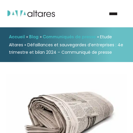
»
»
»
Etude
Accueil
Blog
Communiqués de presse
Nous contacter
Altares « Défaillances et sauvegardes d’entreprises : 4e
trimestre et bilan 2024 – Communiqué de presse
Vos enjeux
Nos solutions
Nos data
Notre groupe
Nos partenaires