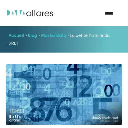
»
»
»
La petite histoire du
Accueil
Blog
Master Data
Nous contacter
SIRET
Vos enjeux
Nos solutions
Nos data
Notre groupe
Nos partenaires