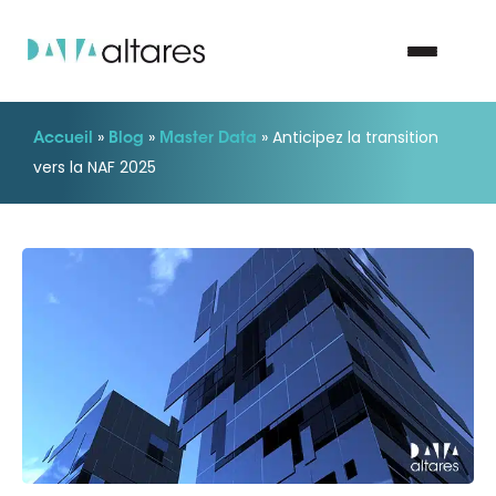
»
»
»
Anticipez la transition
Accueil
Blog
Master Data
Nous contacter
vers la NAF 2025
Vos enjeux
Nos solutions
Nos data
Notre groupe
Nos partenaires