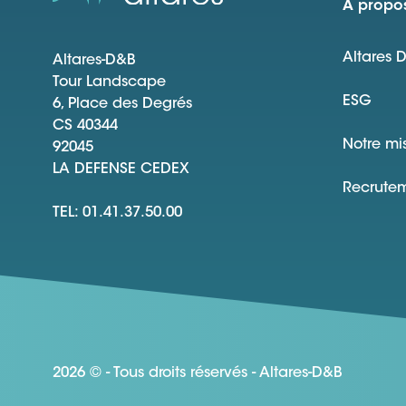
À propos
Altares 
Altares-D&B
Tour Landscape
ESG
6, Place des Degrés
CS 40344
Notre mi
92045
LA DEFENSE CEDEX
Recrute
TEL: 01.41.37.50.00
2026 © - Tous droits réservés - Altares-D&B