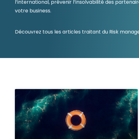
l’international, prévenir l’insolvabilité des part
Les principes qui guident nos équipes et
Prendre de meilleures
nos engagements.
votre business.
décisions ​et adopter les
Découvrir nos valeurs
bonnes stratégies​ grâce 
l’attitude de paiement
Découvrez tous les articles traitant du Risk manag