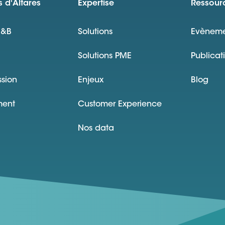
 d'Altares
Expertise
Ressour
D&B
Solutions
Evèneme
Solutions PME
Publicat
ssion
Enjeux
Blog
ment
Customer Experience
Nos data