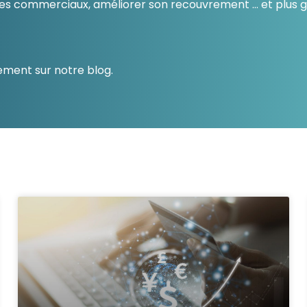
enaires commerciaux, améliorer son recouvrement … et plu
Consultez les informations relatives à
notre évaluation EcoVadis.
Consulter le rapport
à
ement sur notre blog.