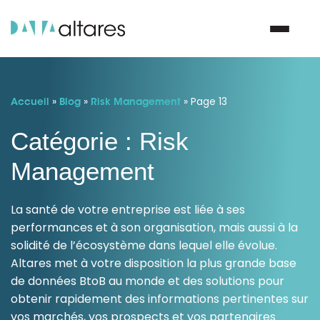
»
»
Nous contacter
»
Page 13
Accueil
Blog
Risk Management
Catégorie : Risk
Vos enjeux
Management
Nos solutions
La santé de votre entreprise est liée à ses
performances et à son organisation, mais aussi à la
Nos data
solidité de l’écosystème dans lequel elle évolue.
Altares met à votre disposition la plus grande base
Notre groupe
de données BtoB au monde et des solutions pour
obtenir rapidement des informations pertinentes sur
Nos partenaires
vos marchés, vos prospects et vos partenaires