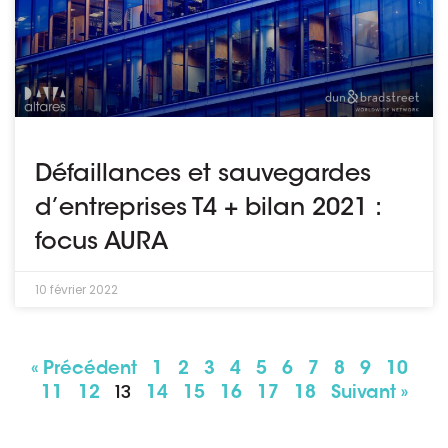
Défaillances et sauvegardes
d’entreprises T4 + bilan 2021 :
focus AURA
10 février 2022
« Précédent
1
2
3
4
5
6
7
8
9
10
13
11
12
14
15
16
17
18
Suivant »