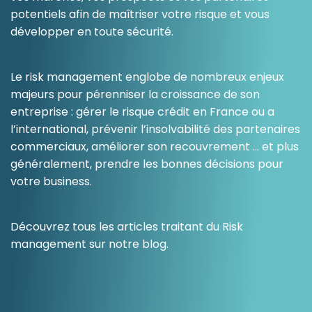
potentiels afin de maîtriser votre risque et vous
Ressources
développer en toute sécurité.
Le risk management englobe de nombreux enjeux
majeurs pour pérenniser la croissance de son
entreprise : gérer le risque crédit en France ou a
l’international, prévenir l’insolvabilité des partenaires
commerciaux, améliorer son recouvrement … et plus
généralement, prendre les bonnes décisions pour
votre business.
Découvrez tous les articles traitant du Risk
management sur notre blog.