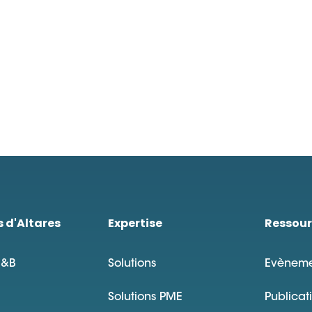
s d'Altares
Expertise
Ressour
D&B
Solutions
Evèneme
Solutions PME
Publicat