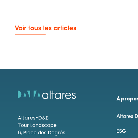
Voir tous les articles
À propo
Altares-D&B
Altares 
Tour Landscape
6, Place des Degrés
ESG