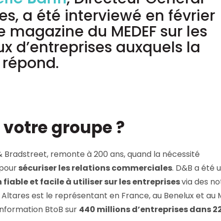
éric Barth
Consultez les informations relatives à
es, a été interviewé en février
notre évaluation EcoVadis.
le magazine du MEDEF sur les
à
Consulter le rapport
ux d’entreprises auxquels la
 répond.
 votre groupe ?
& Bradstreet, remonte à 200 ans, quand la nécessité
 pour
sécuriser les relations commerciales
. D&B a été 
fiable et facile à utiliser sur les entreprises
via des no
. Altares est le représentant en France, au Benelux et a
’information BtoB sur
440 millions d’entreprises dans 2