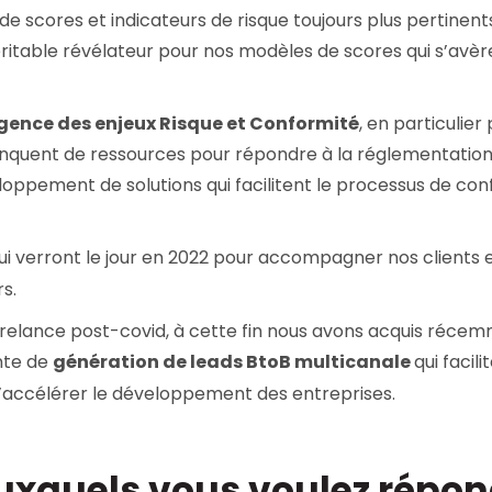
e scores et indicateurs de risque toujours plus pertinent
véritable révélateur pour nos modèles de scores qui s’avèr
gence des enjeux Risque et Conformité
, en particulier
nquent de ressources pour répondre à la réglementatio
oppement de solutions qui facilitent le processus de con
i verront le jour en 2022 pour accompagner nos clients e
s.
la relance post-covid, à cette fin nous avons acquis réce
ante de
génération de leads BtoB multicanale
qui facili
d’accélérer le développement des entreprises.
auxquels vous voulez répo