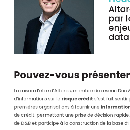
Fréd
Les principes qui guident nos équipes et
Altar
Prendre de meilleures
nos engagements.
décisions ​et adopter les
par 
bonnes stratégies​ grâce 
Découvrir nos valeurs
l’attitude de paiement
enje
data
Pouvez-vous présenter
La raison d’être d’Altares, membre du réseau Dun 
d’informations sur le
risque crédit
s’est fait sentir
premières organisations à fournir une
information 
de crédit, permettant une prise de décision rapide
de D&B et participe à la construction de la base d