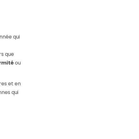
nnée qui
rs que
rmité
ou
res et en
nnes qui