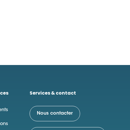
ces
Services & contact
nts
Nous contacter
ions