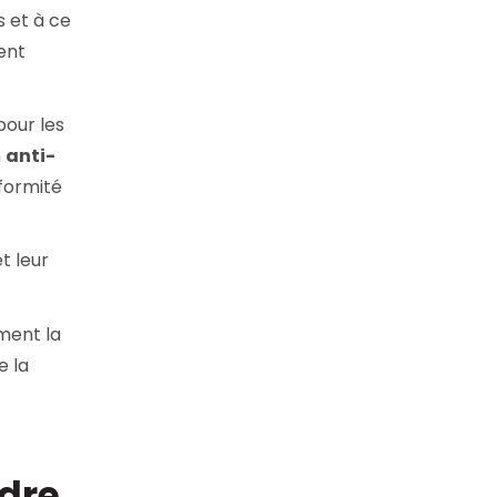
s et à ce
ent
 pour les
n
anti-
formité
t leur
mment la
te la
ndre