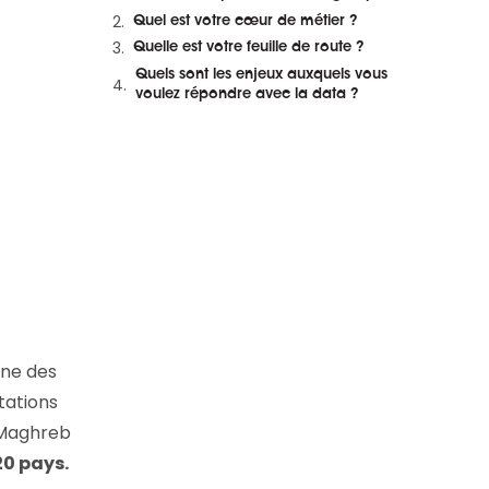
et en replay
Quel est votre cœur de métier ?
Quelle est votre feuille de route ?
Quels sont les enjeux auxquels vous
voulez répondre avec la data ?
une des
tations
u Maghreb
20 pays.