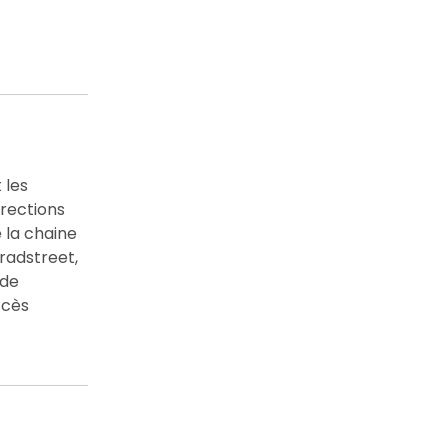
 les
irections
 la chaine
radstreet,
 de
ccès