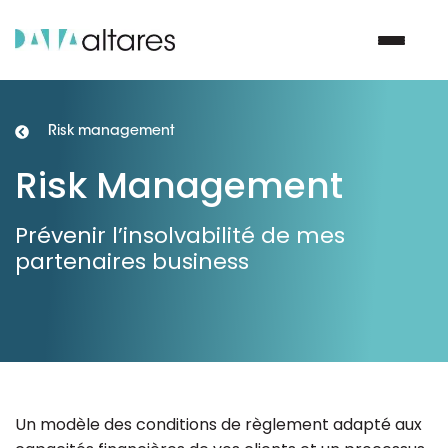
Risk management
Nous contacter
Risk Management
Vos enjeux
Prévenir l’insolvabilité de mes
partenaires business
Nos solutions
Nos data
Notre groupe
Un modèle des conditions de règlement adapté aux
Nos partenaires