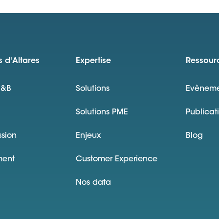
 d'Altares
Expertise
Ressour
D&B
Solutions
Evèneme
Solutions PME
Publicat
ssion
Enjeux
Blog
ment
Customer Experience
Nos data