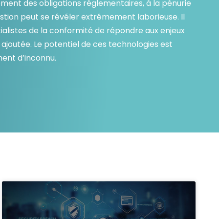
sement des obligations réglementaires, à la pénurie
tion peut se révéler extrêmement laborieuse. Il
cialistes de la conformité de répondre aux enjeux
 ajoutée. Le potentiel de ces technologies est
ment d’inconnu.