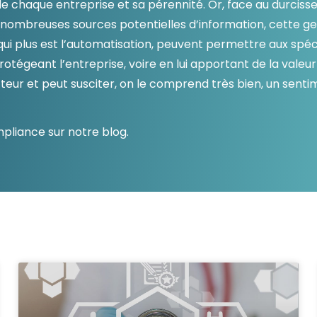
n de chaque entreprise et sa pérennité. Or, face au durcis
Consultez les informations relatives à
notre évaluation EcoVadis.
ombreuses sources potentielles d’information, cette ges
 qui plus est l’automatisation, peuvent permettre aux spé
Consulter le rapport
à
rotégeant l’entreprise, voire en lui apportant de la valeur
r et peut susciter, on le comprend très bien, un senti
mpliance sur notre blog.