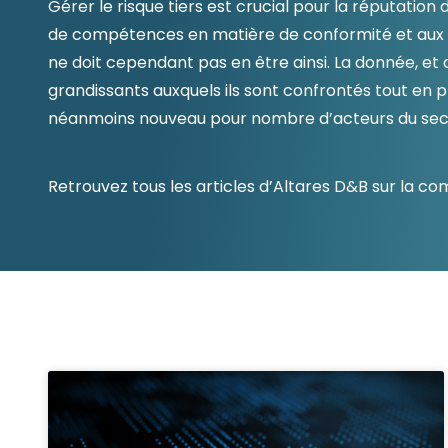
Gérer le risque tiers est crucial pour la réputatio
Les principes qui guident nos équipes et
Prendre de meilleures
nos engagements.
de compétences en matière de conformité et aux n
décisions ​et adopter les
ne doit cependant pas en être ainsi. La donnée, et
Découvrir nos valeurs
bonnes stratégies​ grâce 
l’attitude de paiement
grandissants auxquels ils sont confrontés tout en p
néanmoins nouveau pour nombre d’acteurs du secteu
Retrouvez tous les articles d’Altares D&B sur la co