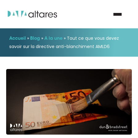
»
»
»
Tout ce que vous devez
Accueil
Blog
A la une
Nous contacter
savoir sur la directive anti-blanchiment AMLD6
Vos enjeux
Nos solutions
Nos data
Notre groupe
Nos partenaires