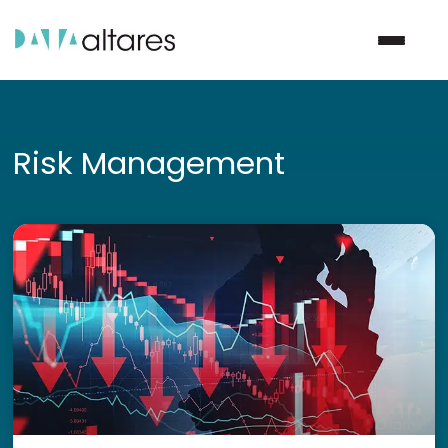
Nous contacter
Risk Management
Vos enjeux
Nos solutions
Nos data
Notre groupe
Nos partenaires