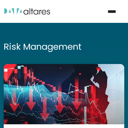
Nous contacter
Risk Management
Vos enjeux
Nos solutions
Nos data
Notre groupe
Nos partenaires