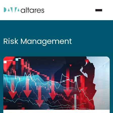
Nous contacter
Risk Management
Vos enjeux
Nos solutions
Nos data
Notre groupe
Nos partenaires