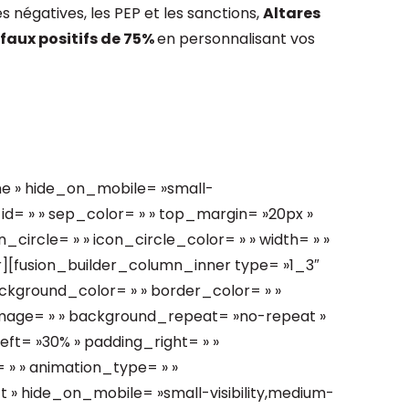
s négatives, les PEP et les sanctions,
Altares
 faux positifs de 75%
en personnalisant vos
ne » hide_on_mobile= »small-
 » » id= » » sep_color= » » top_margin= »20px »
_circle= » » icon_circle_color= » » width= » »
r][fusion_builder_column_inner type= »1_3″
ackground_color= » » border_color= » »
image= » » background_repeat= »no-repeat »
ft= »30% » padding_right= » »
 » » animation_type= » »
t » hide_on_mobile= »small-visibility,medium-