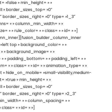
ast= »false » min_height= » »
ll » border_sizes_top= »0″
 border_sizes_right= »0″ type= »1_3″
lumns= » » column_min_width= » »
= » » rule_color= » » class= » » id= » »]
umn_inner][fusion_builder_column_inner
left top » background_color= » »
= » » background_image= » »
 » padding_bottom= » » padding_left= » »
 » » class= » » id= » » animation_type= » »
t » hide_on_mobile= »small-visibility,medium-
ast= »true » min_height= » »
ll » border_sizes_top= »0″
 border_sizes_right= »0″ type= »2_3″
_min_width= » » column_spacing= » »
class= » » id= » »]