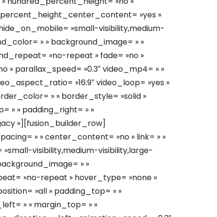
 » hundred_percent_height= »no »
_percent_height_center_content= »yes »
ide_on_mobile= »small-visibility,medium-
kground_color= » » background_image= » »
nd_repeat= »no-repeat » fade= »no »
o » parallax_speed= »0.3″ video_mp4= » »
deo_aspect_ratio= »16:9″ video_loop= »yes »
der_color= » » border_style= »solid »
 » » padding_right= » »
gacy »][fusion_builder_row]
pacing= » » center_content= »no » link= » »
small-visibility,medium-visibility,large-
 » background_image= » »
peat= »no-repeat » hover_type= »none »
osition= »all » padding_top= » »
left= » » margin_top= » »