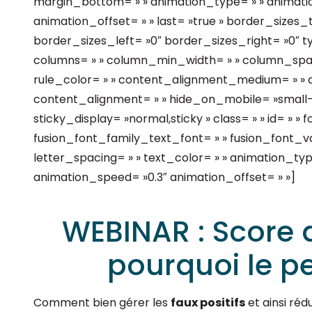
margin_bottom= » » animation_type= » » animatio
animation_offset= » » last= »true » border_size
border_sizes_left= »0″ border_sizes_right= »0″ typ
columns= » » column_min_width= » » column_spacin
rule_color= » » content_alignment_medium= » » 
content_alignment= » » hide_on_mobile= »small-visib
sticky_display= »normal,sticky » class= » » id= » » f
fusion_font_family_text_font= » » fusion_font_va
letter_spacing= » » text_color= » » animation_type
animation_speed= »0.3″ animation_offset= » »]
WEBINAR : Score 
pourquoi le p
Comment bien gérer les
faux positifs
et ainsi réd