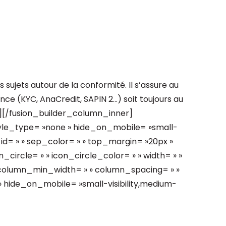
 sujets autour de la conformité. Il s’assure au
nce (KYC, AnaCredit, SAPIN 2…) soit toujours au
xt][/fusion_builder_column_inner]
tyle_type= »none » hide_on_mobile= »small-
 » » id= » » sep_color= » » top_margin= »20px »
_circle= » » icon_circle_color= » » width= » »
» column_min_width= » » column_spacing= » »
» » hide_on_mobile= »small-visibility,medium-