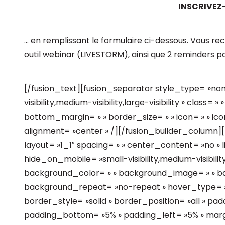
INSCRIVEZ
… en remplissant le formulaire ci-dessous. Vous re
outil webinar (LIVESTORM), ainsi que 2 reminders pou
[/fusion_text][fusion_separator style_type= »no
visibility,medium-visibility,large-visibility » class=
bottom_margin= » » border_size= » » icon= » » icon
alignment= »center » /][/fusion_builder_column]
layout= »1_1″ spacing= » » center_content= »no » l
hide_on_mobile= »small-visibility,medium-visibility,la
background_color= » » background_image= » » bac
background_repeat= »no-repeat » hover_type= »
border_style= »solid » border_position= »all » pa
padding_bottom= »5% » padding_left= »5% » mar