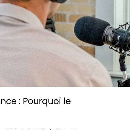
Consultez les informations relatives à
notre évaluation EcoVadis.
Consulter le rapport
à
ce : Pourquoi le