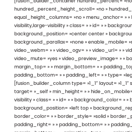
[fusion_builder_container hundred_percent= »no
hundred_percent_height_scroll= »no » hundred
equal_height_columns= »no » menu_anchor= » » h
visibility,large-visibility » class= » » id= » » bac
background_position= »center center » backgrou
background_parallax= »none » enable_mobile= »n
video_webm= » » video_ogv= » » video_url= » » vi
video_mute= »yes » video_preview_image= » » bor
margin_top= » » margin_bottom= » » padding_top=
padding_bottom= » » padding_left= » » type= »le
[fusion_builder_column type= »1_1″ layout= »1_1″ s
target= »_self » min_height= » » hide_on_mobile= »
visibility » class= » » id= » » background_color= »
background_position= »left top » background_re
border_color= » » border_style= »solid » border_p
padding_right= » » padding_bottom= » » padding_