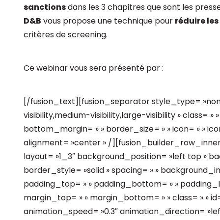
sanctions
dans les 3 chapitres que sont les presse
D&B
vous propose une technique pour
réduire les
critères de screening.
Ce webinar vous sera présenté par :
[/fusion_text][fusion_separator style_type= »no
visibility,medium-visibility,large-visibility » class=
bottom_margin= » » border_size= » » icon= » » icon
alignment= »center » /][fusion_builder_row_inne
layout= »1_3″ background_position= »left top » b
border_style= »solid » spacing= » » background_
padding_top= » » padding_bottom= » » padding_le
margin_top= » » margin_bottom= » » class= » » id=
animation_speed= »0.3″ animation_direction= »lef