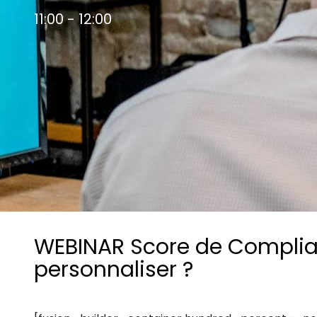
Les principes qui guident nos équipes et
Prendre de meilleures
11:00 - 12:00
nos engagements.
décisions ​et adopter les
Découvrir nos valeurs
bonnes stratégies​ grâce 
l’attitude de paiement
WEBINAR Score de Complian
personnaliser ?