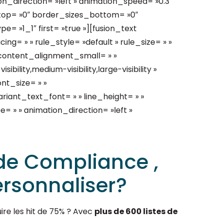
n_direction= »left » animation_speed= »0.3″
s_top= »0″ border_sizes_bottom= »0″
e= »1_1″ first= »true »][fusion_text
g= » » rule_style= »default » rule_size= » »
content_alignment_small= » »
ility,medium-visibility,large-visibility »
ont_size= » »
riant_text_font= » » line_height= » »
= » » animation_direction= »left »
de Compliance ,
ersonnaliser?
uire les hit de 75% ? Avec
plus de 600 listes de