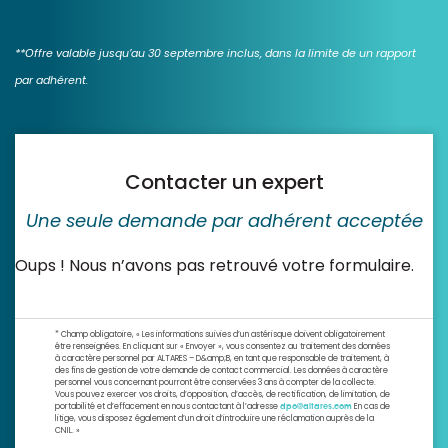
**Offre valable jusqu’au 30 septembre inclus, dans la limite de un rapport
par adhérent.
Contacter un expert
Une seule demande par adhérent acceptée
Oups ! Nous n’avons pas retrouvé votre formulaire.
* Champ obligatoire, « Les informations suivies d’un astérisque doivent obligatoirement
être renseignées. En cliquant sur « Envoyer », vous consentez au traitement des données
à caractère personnel par ALTARES – D&amp;B, en tant que responsable de traitement, à
des fins de gestion de votre demande de contact commercial. Les données à caractère
personnel vous concernant pourront être conservées 3 ans à compter de la collecte.
Vous pouvez exercer vos droits, d’opposition, d’accès, de rectification, de limitation, de
portabilité et d’effacement en nous contactant à l’adresse
En cas de
dpo@altares.com
litige, vous disposez également d’un droit d’introduire une réclamation auprès de la
CNIL. »