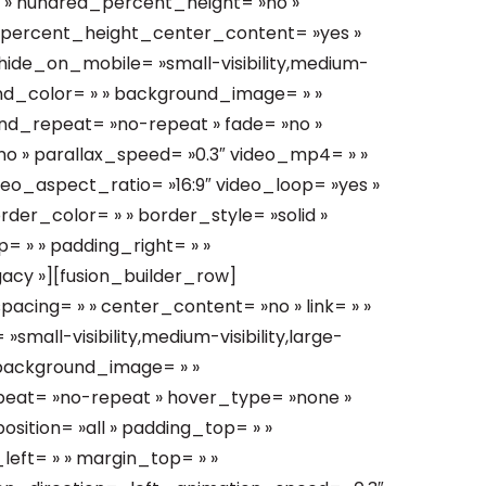
 » hundred_percent_height= »no »
_percent_height_center_content= »yes »
ide_on_mobile= »small-visibility,medium-
kground_color= » » background_image= » »
nd_repeat= »no-repeat » fade= »no »
o » parallax_speed= »0.3″ video_mp4= » »
deo_aspect_ratio= »16:9″ video_loop= »yes »
der_color= » » border_style= »solid »
 » » padding_right= » »
gacy »][fusion_builder_row]
pacing= » » center_content= »no » link= » »
small-visibility,medium-visibility,large-
 » background_image= » »
peat= »no-repeat » hover_type= »none »
osition= »all » padding_top= » »
left= » » margin_top= » »