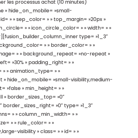
mer les processus achat (10 minutes)
ne » hide_on_mobile= »small-
 » » id= » » sep_color= » » top_margin= »20px »
_circle= » » icon_circle_color= » » width= » »
r][fusion_builder_column_inner type= »1_3″
ackground_color= » » border_color= » »
image= » » background_repeat= »no-repeat »
ft= »30% » padding_right= » »
 » » animation_type= » »
t » hide_on_mobile= »small-visibility,medium-
ast= »false » min_height= » »
ll » border_sizes_top= »0″
 border_sizes_right= »0″ type= »1_3″
lumns= » » column_min_width= » »
ze= » » rule_color= » »
rge-visibility » class= » » id= » »