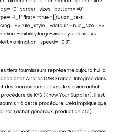
n_direction= »left » animation_speed= »0.3″
s_top= »0″ border_sizes_bottom= »0″
e= »1_1″ first= »true »][fusion_text
g= » » rule_style= »default » rule_size= » »
ium-visibility,large-visibility » class= » »
»left » animation_speed= »0.3″
s tiers fournisseurs représente aujourd’hui la
liance chez Altares D&B France. Intégrée dans
et des fournisseurs actuels, le service achat
a procédure de KYS (Know Your Supplier). Il est
« soumis » à cette procédure. Cela implique que
ernés (achat généraux, production etc).
ssus doivent permettre une fluidité du métier