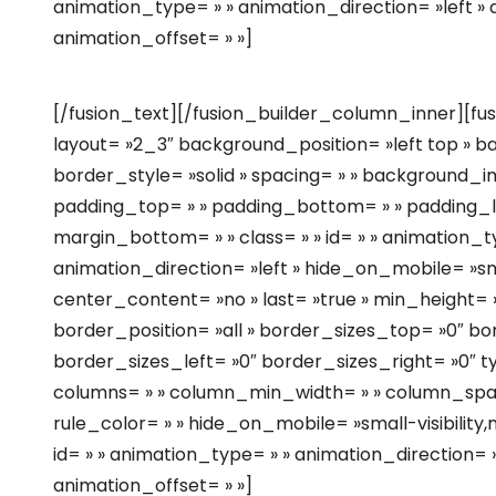
animation_type= » » animation_direction= »left »
animation_offset= » »]
[/fusion_text][/fusion_builder_column_inner][f
layout= »2_3″ background_position= »left top » b
border_style= »solid » spacing= » » background_
padding_top= » » padding_bottom= » » padding_le
margin_bottom= » » class= » » id= » » animation_
animation_direction= »left » hide_on_mobile= »small-
center_content= »no » last= »true » min_height= »
border_position= »all » border_sizes_top= »0″ b
border_sizes_left= »0″ border_sizes_right= »0″ typ
columns= » » column_min_width= » » column_spacin
rule_color= » » hide_on_mobile= »small-visibility,med
id= » » animation_type= » » animation_direction= 
animation_offset= » »]