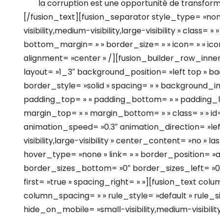
la corruption est une opportunité de transfor
[/fusion_text][fusion_separator style_type= »no
visibility,medium-visibility,large-visibility » class=
bottom_margin= » » border_size= » » icon= » » icon
alignment= »center » /][fusion_builder_row_inne
layout= »1_3″ background_position= »left top » b
border_style= »solid » spacing= » » background_
padding_top= » » padding_bottom= » » padding_le
margin_top= » » margin_bottom= » » class= » » id=
animation_speed= »0.3″ animation_direction= »lef
visibility,large-visibility » center_content= »no » l
hover_type= »none » link= » » border_position= »a
border_sizes_bottom= »0″ border_sizes_left= »0″
first= »true » spacing_right= » »][fusion_text co
column_spacing= » » rule_style= »default » rule_si
hide_on_mobile= »small-visibility,medium-visibility,la