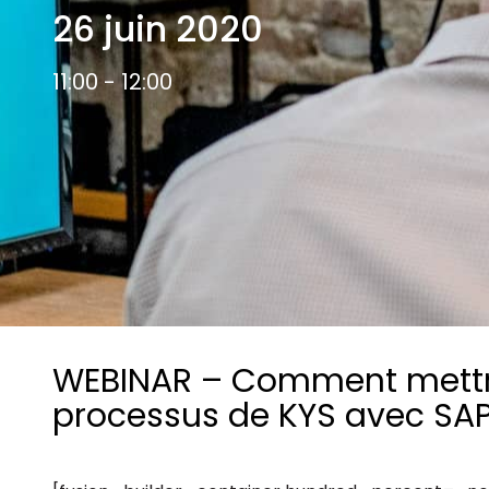
Les principes qui guident nos équipes et
26 juin 2020
Prendre de meilleures
nos engagements.
décisions ​et adopter les
Découvrir nos valeurs
bonnes stratégies​ grâce 
11:00 - 12:00
l’attitude de paiement
WEBINAR – Comment mettre
processus de KYS avec SA