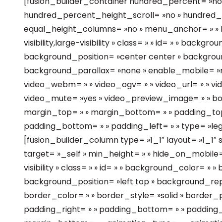
[fusion_builder_container hundred_percent= »no
hundred_percent_height_scroll= »no » hundred
equal_height_columns= »no » menu_anchor= » » h
visibility,large-visibility » class= » » id= » » bac
background_position= »center center » backgrou
background_parallax= »none » enable_mobile= »n
video_webm= » » video_ogv= » » video_url= » » vi
video_mute= »yes » video_preview_image= » » bor
margin_top= » » margin_bottom= » » padding_top=
padding_bottom= » » padding_left= » » type= »le
[fusion_builder_column type= »1_1″ layout= »1_1″ s
target= »_self » min_height= » » hide_on_mobile= »
visibility » class= » » id= » » background_color= »
background_position= »left top » background_re
border_color= » » border_style= »solid » border_p
padding_right= » » padding_bottom= » » padding_