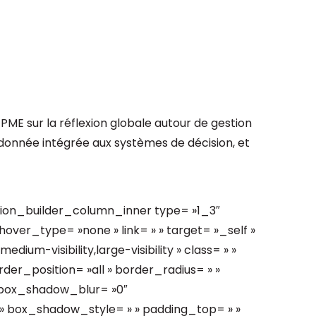
PME sur la réflexion globale autour de gestion
la donnée intégrée aux systèmes de décision, et
sion_builder_column_inner type= »1_3″
hover_type= »none » link= » » target= »_self »
dium-visibility,large-visibility » class= » »
rder_position= »all » border_radius= » »
box_shadow_blur= »0″
 box_shadow_style= » » padding_top= » »