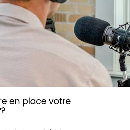
Consultez les informations relatives à
notre évaluation EcoVadis.
Consulter le rapport
à
 en place votre
P?