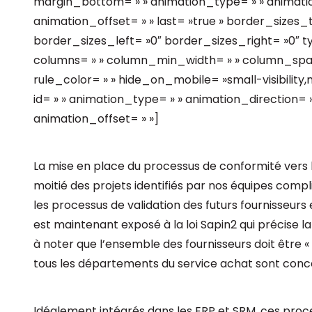
margin_bottom= » » animation_type= » » animatio
animation_offset= » » last= »true » border_size
border_sizes_left= »0″ border_sizes_right= »0″ typ
columns= » » column_min_width= » » column_spacin
rule_color= » » hide_on_mobile= »small-visibility,med
id= » » animation_type= » » animation_direction= 
animation_offset= » »]
La mise en place du processus de conformité vers le
moitié des projets identifiés par nos équipes comp
les processus de validation des futurs fournisseurs 
est maintenant exposé à la loi Sapin2 qui précise l
à noter que l’ensemble des fournisseurs doit être 
tous les départements du service achat sont conc
Idéalement intégrés dans les ERP et SRM, ces proce