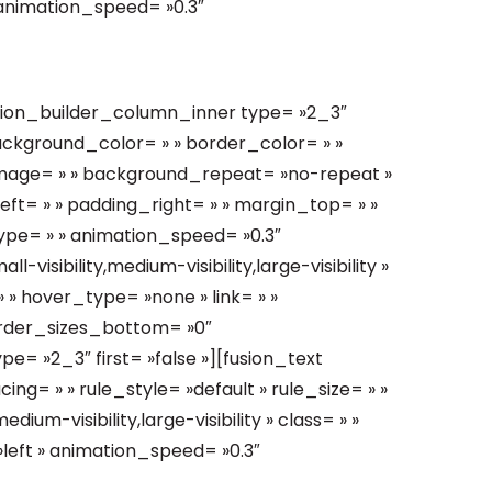
 animation_speed= »0.3″
usion_builder_column_inner type= »2_3″
ackground_color= » » border_color= » »
image= » » background_repeat= »no-repeat »
ft= » » padding_right= » » margin_top= » »
type= » » animation_speed= »0.3″
visibility,medium-visibility,large-visibility »
 » hover_type= »none » link= » »
order_sizes_bottom= »0″
e= »2_3″ first= »false »][fusion_text
g= » » rule_style= »default » rule_size= » »
ium-visibility,large-visibility » class= » »
»left » animation_speed= »0.3″