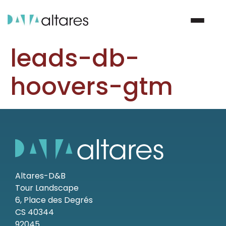
leads-db-
Nous contacter
hoovers-gtm
Vos enjeux
Nos solutions
Nos data
Altares-D&B
Tour Landscape
Notre groupe
6, Place des Degrés
CS 40344
Nos partenaires
92045