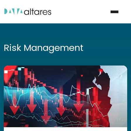
Nous contacter
Risk Management
Vos enjeux
Nos solutions
Nos data
Notre groupe
Nos partenaires