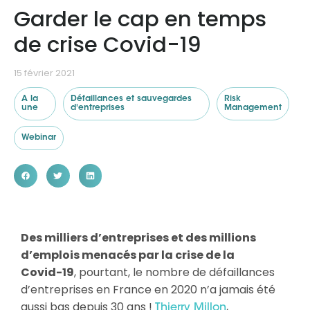
Garder le cap en temps
de crise Covid-19
Ressources
15 février 2021
A la
Défaillances et sauvegardes
Risk
une
d'entreprises
Management
Webinar
Des milliers d’entreprises et des millions
d’emplois menacés par la crise de la
Covid-19
, pourtant, le nombre de défaillances
d’entreprises en France en 2020 n’a jamais été
aussi bas depuis 30 ans !
,
Thierry Millon