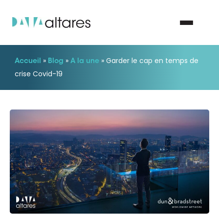
»
»
»
Garder le cap en temps de
Accueil
Blog
A la une
Nous contacter
crise Covid-19
Vos enjeux
Nos solutions
Nos data
Notre groupe
Nos partenaires