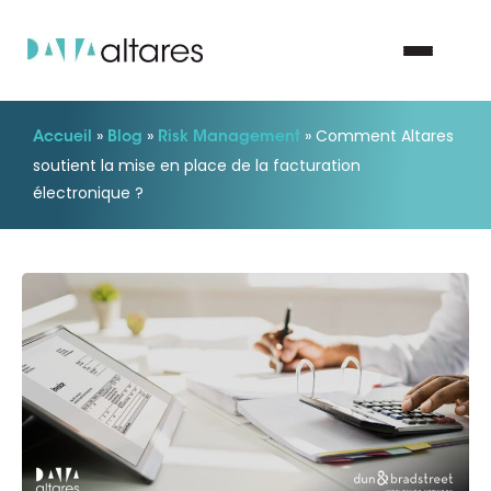
»
»
»
Comment Altares
Accueil
Blog
Risk Management
Nous contacter
soutient la mise en place de la facturation
électronique ?
Vos enjeux
Nos solutions
Nos data
Notre groupe
Nos partenaires