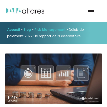
»
»
»
Délais de
Accueil
Blog
Risk Management
Nous contacter
paiement 2022 : le rapport de l’Observatoire
Vos enjeux
Nos solutions
Nos data
Notre groupe
Nos partenaires