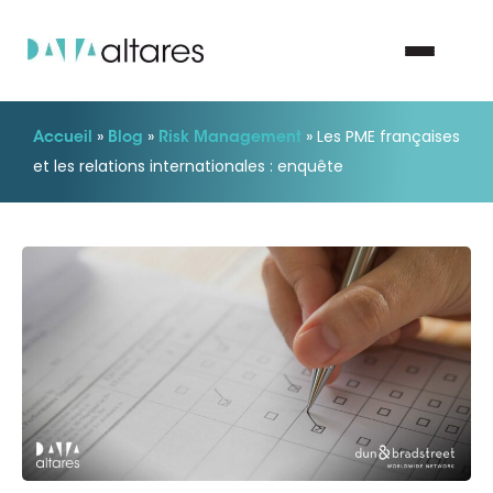
»
»
»
Les PME françaises
Accueil
Blog
Risk Management
Nous contacter
et les relations internationales : enquête
Vos enjeux
Nos solutions
Nos data
Notre groupe
Nos partenaires