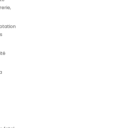
rerie,
cotation
es
ité
a