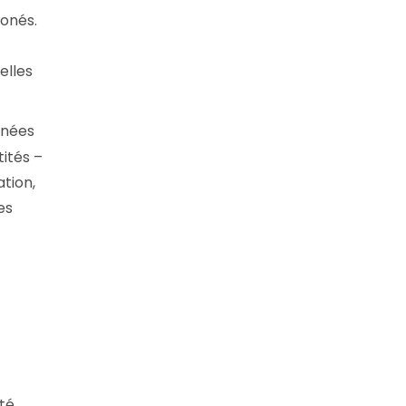
ronés.
elles
nnées
tités –
tion,
es
nté