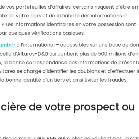
de vos portefeuilles d’affaires, certains risquent d’être er
tité de votre tiers et de la fiabilité des informations le
 ? Les informations identitaires en votre possession sont-
par quelques vérifications basiques.
à l’international – accessibles sur une base de do
Number
elle d’Altares-D&B qui contient plus de 500 millions d’en
ité, la bonne correspondance des informations de présenta
ltares se charge d’identifier les doublons et d’effectuer l
 bonne identité d’un tiers et ainsi éviter les fraudes.
ncière de votre prospect ou
risque majeur aux PME qui, si elles ne vérifient pas la sa