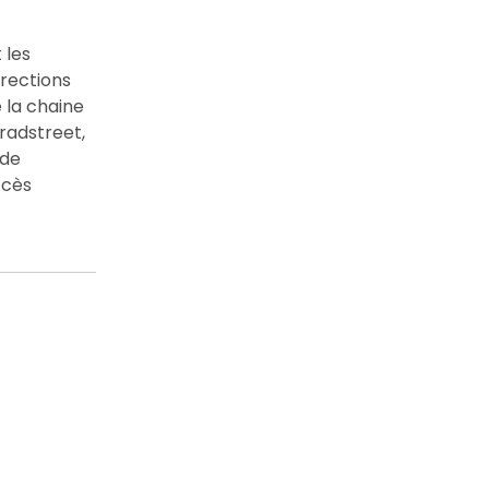
 les
irections
 la chaine
radstreet,
 de
ccès