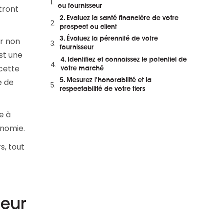
et en replay
ou fournisseur
tront
2. Evaluez la santé financière de votre
prospect ou client
er non
3. Évaluez la pérennité de votre
fournisseur
est une
4. Identifiez et connaissez le potentiel de
cette
votre marché
e de
5. Mesurez l’honorabilité et la
respectabilité de votre tiers
e à
onomie.
s, tout
seur