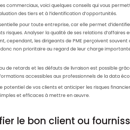
ires commerciaux, voici quelques conseils qui vous permet
Consultez les informations relatives à
notre évaluation EcoVadis.
uation des tiers et à l’identification d’opportunités.
à
Consulter le rapport
ntielle pour toute entreprise, car elle permet d’identifi
s risques. Analyser la qualité de ses relations d’affaires 
t, cependant, les dirigeants de PME perçoivent souvent 
onc non prioritaire au regard de leur charge important
ou de retards et les défauts de livraison est possible grâc
nformations accessibles aux professionnels de la data éc
 potentiel de vos clients et anticiper les risques financier
simples et efficaces à mettre en œuvre.
fier le bon client ou fournis