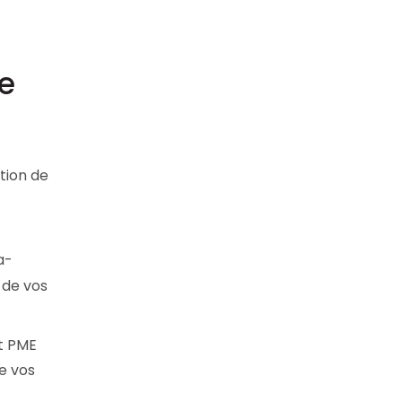
re
tion de
a-
 de vos
t PME
e vos