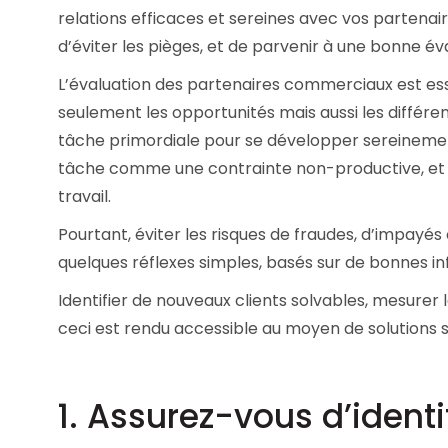
relations efficaces et sereines avec vos partena
Les principes qui guident nos équipes et
Prendre de meilleures
nos engagements.
décisions ​et adopter les
d’éviter les pièges, et de parvenir à une bonne éval
bonnes stratégies​ grâce 
Découvrir nos valeurs
l’attitude de paiement
L’évaluation des partenaires commerciaux est esse
seulement les opportunités mais aussi les différent
tâche primordiale pour se développer sereinemen
tâche comme une contrainte non-productive, et d
travail.
Pourtant, éviter les risques de fraudes, d’impayés 
quelques réflexes simples, basés sur de bonnes i
Identifier de nouveaux clients solvables, mesurer le
ceci est rendu accessible au moyen de solutions 
1. Assurez-vous d’identi