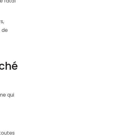
e fatal
s,
s de
rché
me qui
toutes