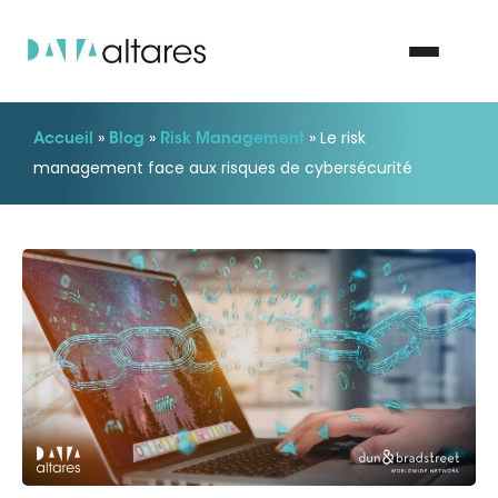
»
»
»
Le risk
Accueil
Blog
Risk Management
Nous contacter
management face aux risques de cybersécurité
Vos enjeux
Nos solutions
Nos data
Notre groupe
Nos partenaires