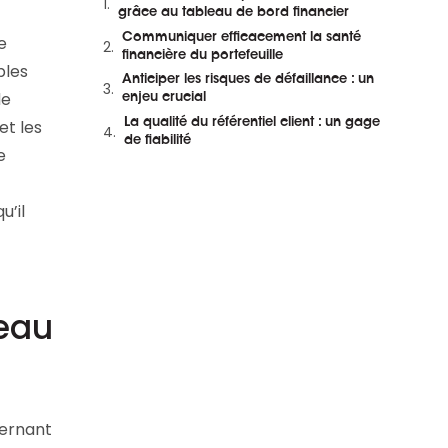
et en replay
grâce au tableau de bord financier
Communiquer efficacement la santé
e
financière du portefeuille
bles
Anticiper les risques de défaillance : un
de
enjeu crucial
La qualité du référentiel client : un gage
et les
de fiabilité
e
u’il
leau
cernant