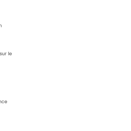
n
sur le
ence