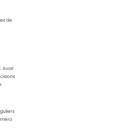
ues de
é
. Avoir
cisions
e
guliers
numéro