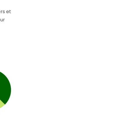
rs et
our