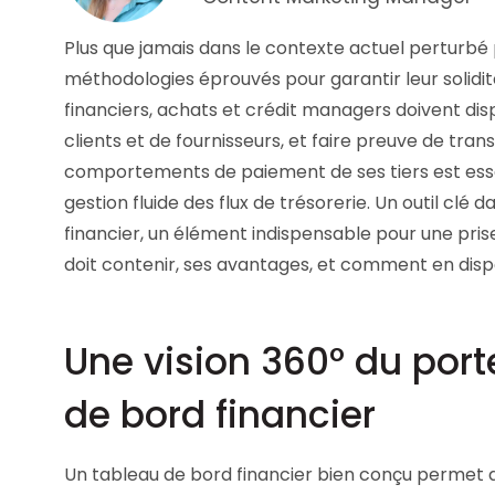
Les principes qui guident nos équipes et
Prendre de meilleures
nos engagements.
Plus que jamais dans le contexte actuel perturbé p
décisions ​et adopter les
bonnes stratégies​ grâce 
méthodologies éprouvés pour garantir leur solidit
Découvrir nos valeurs
l’attitude de paiement
financiers, achats et crédit managers doivent disp
clients et de fournisseurs, et faire preuve de tra
comportements de paiement de ses tiers est essen
gestion fluide des flux de trésorerie. Un outil cl
financier, un élément indispensable pour une pris
doit contenir, ses avantages, et comment en disp
Une vision 360° du porte
de bord financier
Un tableau de bord financier bien conçu permet d