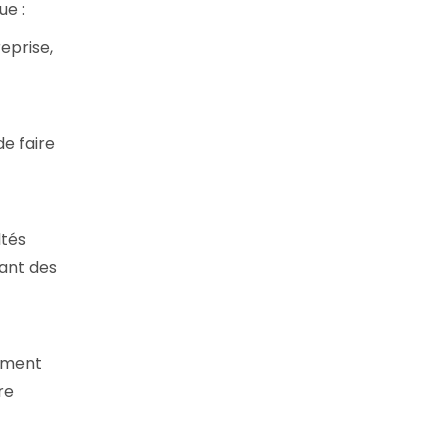
ue :
eprise,
de faire
ltés
sant des
iement
re