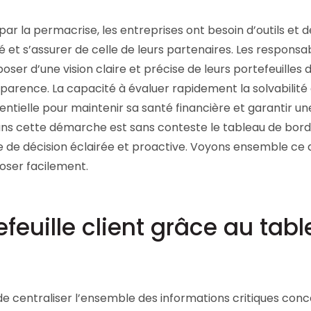
Consultez les informations relatives à
notre évaluation EcoVadis.
ar la permacrise, les entreprises ont besoin d’outils et d
à
é et s’assurer de celle de leurs partenaires. Les responsa
Consulter le rapport
oser d’une vision claire et précise de leurs portefeuilles 
nsparence. La capacité à évaluer rapidement la solvabilité 
tielle pour maintenir sa santé financière et garantir un
é dans cette démarche est sans conteste le tableau de bord
e de décision éclairée et proactive. Voyons ensemble ce q
oser facilement.
feuille client grâce au tab
e centraliser l’ensemble des informations critiques con