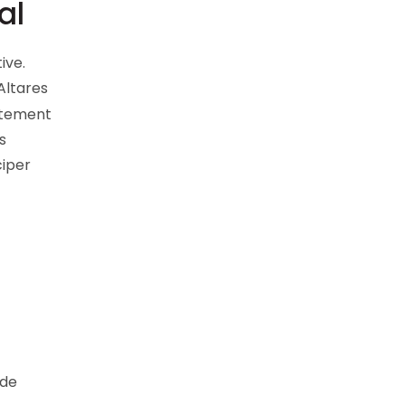
ial
ive.
 Altares
ortement
s
ciper
 de