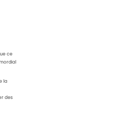
Que ce
imordial
e la
er des