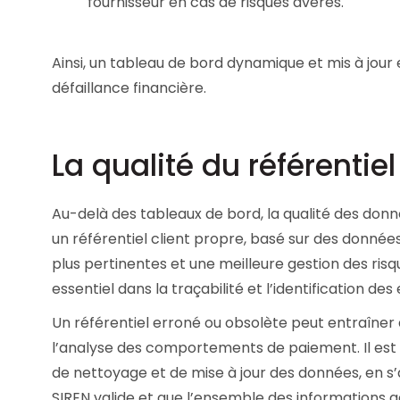
fournisseur en cas de risques avérés.
Ainsi, un tableau de bord dynamique et mis à jour 
défaillance financière.
La qualité du référentiel
Au-delà des tableaux de bord, la qualité des donné
un
référentiel client propre
, basé sur des données 
plus pertinentes et une meilleure gestion des risqu
essentiel dans la traçabilité et l’identification des
Un référentiel erroné ou obsolète peut entraîner d
l’analyse des comportements de paiement. Il est
de nettoyage et de mise à jour des données, en s
SIREN valide et que l’ensemble des informations ad