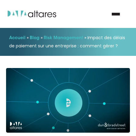
»
»
»
Impact des délais
Accueil
Blog
Risk Management
Nous contacter
de paiement sur une entreprise : comment gérer ?
Vos enjeux
Nos solutions
Nos data
Notre groupe
Nos partenaires