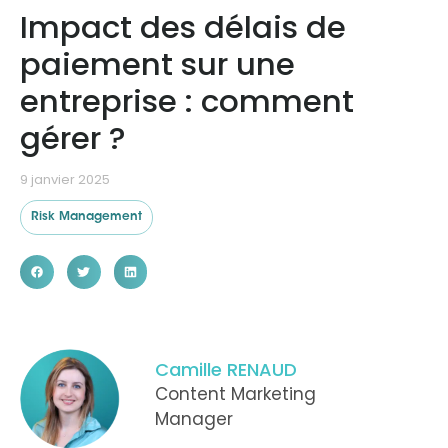
Impact des délais de
paiement sur une
Ressources
entreprise : comment
gérer ?
9 janvier 2025
Risk Management
Camille RENAUD
Content Marketing
Manager