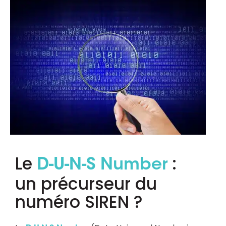
Le
:
D-U-N-S Number
un précurseur du
numéro SIREN ?