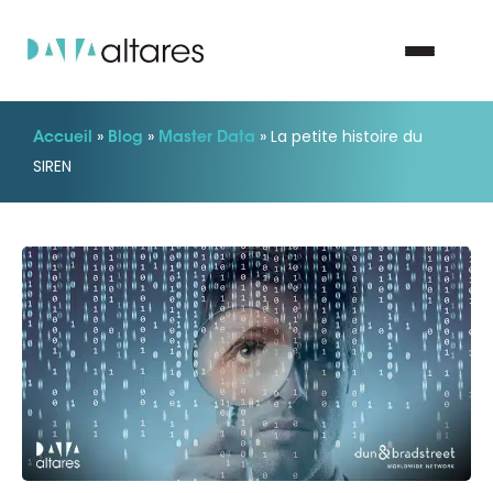
»
»
»
La petite histoire du
Accueil
Blog
Master Data
Nous contacter
SIREN
Vos enjeux
Nos solutions
Nos data
Notre groupe
Nos partenaires