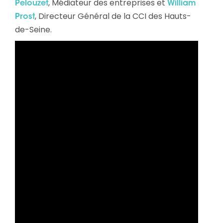
, Médiateur des entreprises et
Pelouzet
William
, Directeur Général de la CCI des Hauts-
Prost
de-Seine.