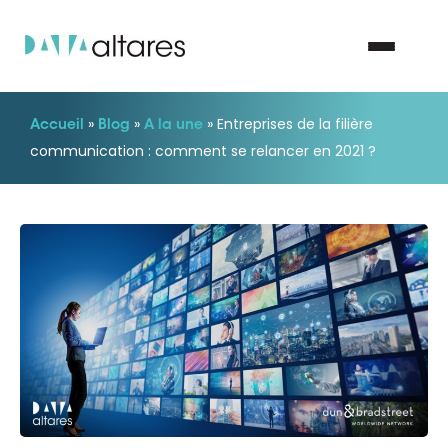
»
»
»
Entreprises de la filière
Accueil
Blog
A la une
Nous contacter
communication : comment se relancer en 2021 ?
Vos enjeux
Nos solutions
Nos data
Notre groupe
Nos partenaires