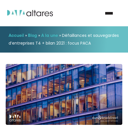
»
»
»
Défaillances et sauvegardes
Accueil
Blog
A la une
Nous contacter
d’entreprises T4 + bilan 2021 : focus PACA
Vos enjeux
Nos solutions
Nos data
Notre groupe
Nos partenaires