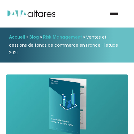
»
»
»
Ventes et
Accueil
Blog
Risk Management
Nous contacter
cessions de fonds de commerce en France : l’étude
2021
Vos enjeux
Nos solutions
Nos data
Notre groupe
Nos partenaires