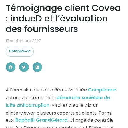
Témoignage client Covea
: indueD et l’évaluation
Ressources
des fournisseurs
15 septembre 2022
Compliance
A l’occasion de notre 6ème Matinée
Compliance
autour du thème de la
démarche sociétale de
, Altares a eu le plaisir
lutte anticorruption
d’interviewer plusieurs experts et clients. Parmi
eux,
, Chargé de contrôle
Raphaël GrandGérard
au pôle Exigences réglementaires et Ethique des