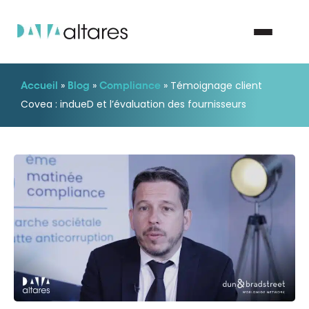
»
»
»
Témoignage client
Accueil
Blog
Compliance
Nous contacter
Covea : indueD et l’évaluation des fournisseurs
Vos enjeux
Nos solutions
Nos data
Notre groupe
Nos partenaires