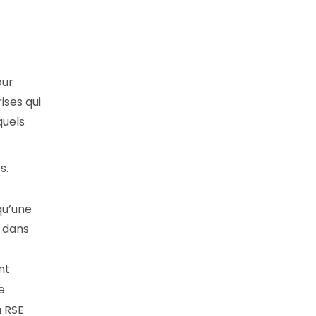
our
ises qui
quels
s.
qu’une
r dans
nt
e
a RSE