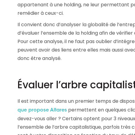
appartenant à une holding, ne leur permettant pa
Les principes qui guident nos équipes et
Prendre de meilleures
nos engagements.
décisions ​et adopter les
remédier à ceux-ci.
bonnes stratégies​ grâce 
Découvrir nos valeurs
Il convient donc d’analyser la globalité de l’entrep
l’attitude de paiement
d’évaluer l’ensemble de la holding afin de vérifier 
Pour cette analyse, il ne faut pas oublier d’intég
peuvent avoir des liens entre elles mais aussi avec
donc être analysé.
Évaluer l’arbre capitali
Il est important dans un premier temps de disposer 
permettent en quelques clic
que propose Altares
devez-vous aller ? Certains optent pour 3 niveaux
l’ensemble de l’arbre capitalistique, parfois très 