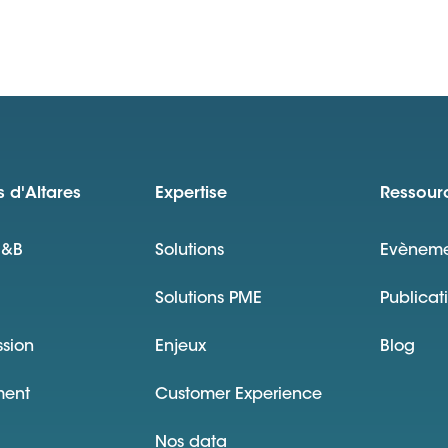
 d'Altares
Expertise
Ressour
D&B
Solutions
Evèneme
Solutions PME
Publicat
ssion
Enjeux
Blog
ment
Customer Experience
Nos data