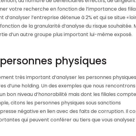
ention, du nombre de bénéficiaires effectifs, de dirigeants
iner votre recherche en fonction de l’importance des filia
t d’analyser l’entreprise détenue à 2% et qui se situe « loi
 fonction de la granularité d’analyse du risque souhaitée. 
partie d’un autre groupe plus important lui-même exposé.
s personnes physiques
lement très important d’analyser les personnes physiques
bres d’une holding. Un des exemples que nous rencontrons
un bon niveau d’honorabilité mais dont les filiales compt
le, citons les personnes physiques sous sanctions
 presse négative en lien avec des faits de corruption. Il c
portantes qui peuvent conférer au tiers que vous analysez