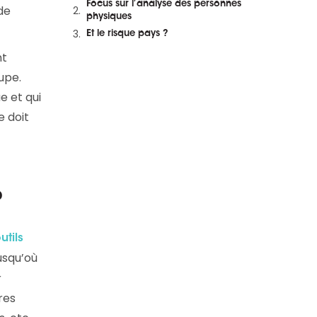
Focus sur l’analyse des personnes
et en replay
de
physiques
Et le risque pays ?
nt
oupe.
e et qui
e doit
?
utils
usqu’où
r
res