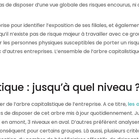
s de disposer d’une vue globale des risques encourus, ni 
Consultez les informations relatives à
notre évaluation EcoVadis.
à
Consulter le rapport
rise pour identifier l’exposition de ses filiales, et égaleme
qu’il n’existe pas de risque majeur à travailler avec ce gr
rer les personnes physiques susceptibles de porter un risqu
 d’autres entreprises. L’ensemble de l’arbre capitalistiqu
stique : jusqu’à quel niveau 
de l’arbre capitalistique de l’entreprise. A ce titre,
les o
s de disposer de cet arbre mis à jour quotidiennement. J
 en amont, 3 niveaux en aval. D’autres préfèrent analyse
conséquent pour certains groupes. Là aussi, plusieurs critè