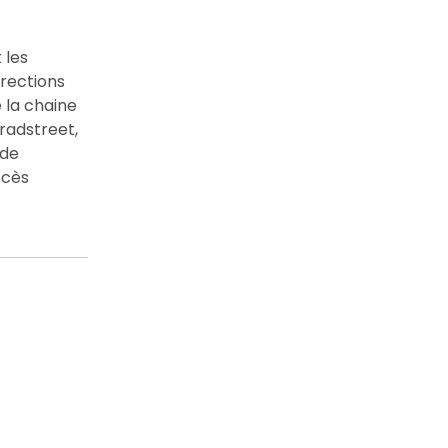
 les
irections
 la chaine
radstreet,
 de
ccès