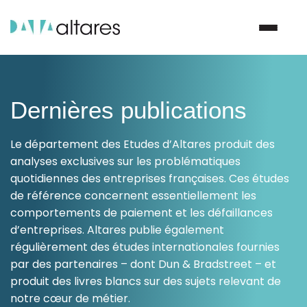
Nous contacter
Dernières publications
Le département des Etudes d’Altares produit des
Vos enjeux
analyses exclusives sur les problématiques
quotidiennes des entreprises françaises. Ces études
Nos solutions
de référence concernent essentiellement les
comportements de paiement et les défaillances
Nos data
d’entreprises. Altares publie également
régulièrement des études internationales fournies
Notre groupe
par des partenaires – dont Dun & Bradstreet – et
produit des livres blancs sur des sujets relevant de
notre cœur de métier.
Nos partenaires