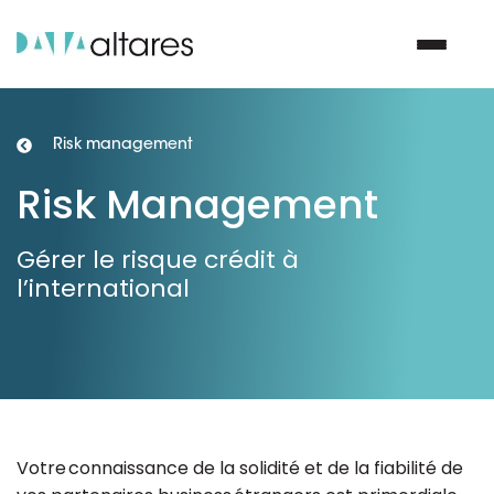
Risk management
Nous contacter
Risk Management
Vos enjeux
Gérer le risque crédit à
l’international
Nos solutions
Nos data
Notre groupe
Votre connaissance de la solidité et de la fiabilité de
Nos partenaires