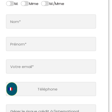
M.
Mme
M./Mme
France +33
Gérer le risque crédit à l'international