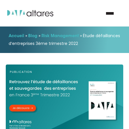
»
»
»
Étude défaillances
Accueil
Blog
Risk Management
Nous contacter
d’entreprises 3ème trimestre 2022
Vos enjeux
Nos solutions
Nos data
Notre groupe
Nos partenaires