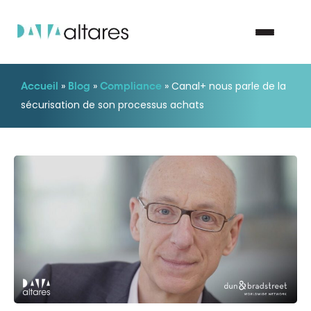
»
»
»
Canal+ nous parle de la
Accueil
Blog
Compliance
Nous contacter
sécurisation de son processus achats
Vos enjeux
Nos solutions
Nos data
Notre groupe
Nos partenaires