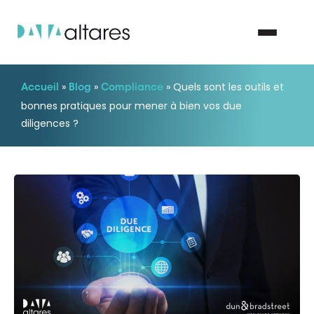
»
»
»
Quels sont les outils et
Accueil
Blog
Compliance
Nous contacter
bonnes pratiques pour mener à bien vos due
diligences ?
Vos enjeux
Nos solutions
Nos data
Notre groupe
Nos partenaires